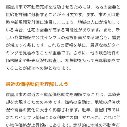
寝屋川市で不動産売却を成功させるためには、地域の需要と
家具の選び方で変わる印象
供給を詳細に分析することが不可欠です。まず、市の人口動
庭や外観を整えるためのポイント
態や新規開発計画に注目しましょう。地域の人口が増加して
プロのステージングサービスを活用する理由
いる場合、住宅の需要が高まる可能性があります。また、新
寝屋川市で高価格で売却するための効果的な価格設
しい商業施設や公共インフラの建設計画がある場合も、需要
定戦略
が増加する兆しです。これらの情報を基に、最適な売却タイ
市場調査に基づいた価格設定の基準
ミングを見極めることが重要です。さらに、他の競合物件の
価格交渉で重要なポイント
価格設定や販売状況も調査し、相場観を持って売却戦略を立
てることが成功への鍵となります。
初期価格の設定と調整のタイミング
価格を上げるための具体的な工夫
最近の価格動向を理解しよう
相場より高値を狙うための戦略
寝屋川市の最近の不動産価格動向を理解することは、高値売
競合より高い価格を設定する勇気
却を実現するための基本です。価格の変動は、地域の経済状
不動産売却のための賢い交渉術と買手の心を掴むコ
況や需要の変化に大きく影響されます。近年、寝屋川市では
ツ
新たなインフラ整備による利便性の向上が見られ、これに伴
交渉を有利に進めるための準備
い物件価格が上昇傾向にあります。定期的に地域の不動産市