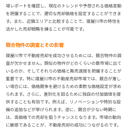
買い手の疑問を解消するプレゼン術
場レポートを確認し、現在のトレンドや予想される価格変動
信頼を築くためのコミュニケーション法
を把握することで、適切な売却価格を設定することができま
買い手のニーズを引き出す質問技術
す。また、近隣エリアと比較することで、寝屋川市の特性を
価格以外の条件での妥協策
活かした売却戦略を練ることが可能です。
感情をコントロールして交渉を成功させる
競合物件の調査とその影響
寝屋川市で不動産を売却する際の法的手続きとその
注意点
寝屋川市で不動産売却を成功させるためには、競合物件の調
売買契約書の重要な確認ポイント
査が欠かせません。類似の物件がどのくらいの数市場に出て
いるのか、そしてそれらの価格と販売速度を把握することが
税金と関連する申告の準備
重要です。特に寝屋川市の不動産売却市場では、競合が激し
不動産登記の手続きとその流れ
い場合には、価格競争を避けるための柔軟な価格設定が求め
法的トラブルを避けるための注意点
られます。さらに、差別化を図るために独自の付加価値を提
必要書類をスムーズに準備する方法
供することも有効です。例えば、リノベーションや特別な設
弁護士や司法書士の選び方
備の追加などが挙げられます。逆に、競合が少ない時期に
効果的な広告で寝屋川市の物件を魅力的に見せる方
は、高価格での売却を狙うチャンスとなります。市場の動向
法
に敏感であることが、不動産売却の成功につながるのです。