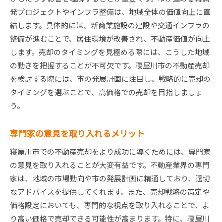
発プロジェクトやインフラ整備は、地域全体の価値向上に直
ポイント
結します。具体的には、新商業施設の建設や交通インフラの
初期準備の不足によるリスクを防ぐ
整備が進むことで、居住環境が改善され、不動産価値が向上
市場価格を見誤らないための調査法
します。売却のタイミングを見極める際には、こうした地域
感情的な売却決断を避ける方法
の動きを把握することが不可欠です。寝屋川市の不動産売却
不動産エージェントとのトラブルを防ぐ
を検討する際には、市の発展計画に注目し、戦略的に売却の
買い手の信頼を失わないための対応策
タイミングを選ぶことで、高価格での売却を目指しましょ
売却後の手続きでの失敗を避ける
う。
専門家の意見を取り入れるメリット
寝屋川市での不動産売却をより成功に導くためには、専門家
の意見を取り入れることが大変有益です。不動産業界の専門
家は、地域の市場動向や市の発展計画に精通しており、適切
なアドバイスを提供してくれます。また、売却戦略の策定や
価格設定においても、専門的な視点を取り入れることで、よ
り高い価格で売却できる可能性が高まります。特に、寝屋川