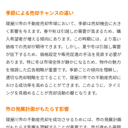
オンライン広告の活用法
季節による売却チャンスの違い
写真撮影で物件の魅力を引き出すコツ
地域の魅力を伝えるプロモーション
寝屋川市の不動産売却市場において、季節は売却機会に大き
ターゲット層に合わせた広告戦略
く影響を与えます。春や秋は引越しの需要が高まるため、購
入希望者が増える傾向にあります。この時期には、より高い
動画広告で物件の雰囲気を伝える
価格での売却が期待できます。しかし、夏や冬は引越し需要
広告効果を測定して改善する方法
が低下するため、価格設定や販売促進の手法を見直す必要が
不動産エージェントの選び方：寝屋川市での成功の
あります。特に冬は市場全体が静かになるため、物件の魅力
カギ
を強調した広告戦略が重要です。季節ごとの傾向を理解し、
優れたエージェントの見極め方
適切な売却戦略を立てることで、寝屋川市での不動産売却に
エージェントとのコミュニケーションの取り方
おける成功率を高めることができます。このように、タイミ
実績を確認して信頼できるか見極める
ングを見極めることが売却活動の鍵となります。
地元エージェントのメリットとデメリット
市の発展計画がもたらす影響
複数のエージェントを比較する方法
エージェントとの契約内容で注意すべき点
寝屋川市の不動産売却を成功させるためには、市の発展計画
がもたらす影響を理解することが重要です。市が進める再開
寝屋川市不動産売却での失敗を避けるための重要な