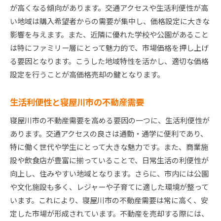
が高くなる傾向があります。交通アクセスや生活利便性が高
法律や規制の理解と適切な対応
い地域は購入希望者からの需要が集中し、価格設定に大きな
売却成功のための時間管理術
影響を与えます。また、近隣に優れた学校や公園があること
売却後の手続きと次のステップ
は特にファミリー層にとって魅力的で、市場価格を押し上げ
寝屋川市不動産売却の成功事例から学ぶ効果的な方
る要因となります。こうした地域特性を活かし、適切な価格
法
設定を行うことが高価格売却の鍵となります。
成功事例に学ぶ高値売却のポイント
生活利便性と寝屋川市の不動産需要
売却プロセスでの工夫とその成果
事例分析で見えてくる共通点
寝屋川市の不動産需要を高める要因の一つに、生活利便性が
あります。交通アクセスの良さは通勤・通学に便利であり、
成功事例に基づく売却戦略の策定
特に働く世代や学生にとって大きな魅力です。また、商業施
事例から学ぶ交渉のテクニック
設や飲食店が豊富に揃っていることで、日常生活の利便性が
効果的な売却を支えたチームの役割
向上し、住みやすい地域となります。さらに、市内には公園
大阪府寝屋川市での不動産価値を引き出すためのプ
や文化施設も多く、レジャーや子育てに適した環境が整って
ロフェッショナルガイド
います。これにより、寝屋川市の不動産需要は常に高く、安
プロフェッショナルが教える市場の見方
定した市場が形成されています。不動産を売却する際には、