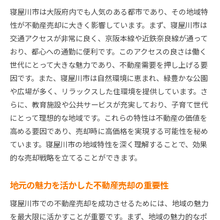
データで見る寝屋川市の不動産需要
寝屋川市は大阪府内でも人気のある都市であり、その地域特
市場の変化に対応するためのヒント
性が不動産売却に大きく影響しています。まず、寝屋川市は
寝屋川市マンション売却価格を最大化するための秘
交通アクセスが非常に良く、京阪本線や近鉄奈良線が通って
訣
おり、都心への通勤に便利です。このアクセスの良さは働く
高値売却を実現するための価格設定戦略
世代にとって大きな魅力であり、不動産需要を押し上げる要
価値を引き出すリノベーションの方法
因です。また、寝屋川市は自然環境に恵まれ、緑豊かな公園
や広場が多く、リラックスした住環境を提供しています。さ
効果的な広告戦略で買い手を引き寄せる
らに、教育施設や公共サービスが充実しており、子育て世代
競合物件に勝つための差別化ポイント
にとって理想的な地域です。これらの特性は不動産の価値を
プロモーション活動の重要性と実践例
高める要因であり、売却時に高価格を実現する可能性を秘め
交渉術で売却価格を最大化する方法
ています。寝屋川市の地域特性を深く理解することで、効果
高値売却を目指すための寝屋川市特有の戦略
的な売却戦略を立てることができます。
寝屋川市の特性を活かした売却戦略
地域密着型のマーケティング手法
地元の魅力を活かした不動産売却の重要性
地元不動産業者との協力体制の築き方
寝屋川市での不動産売却を成功させるためには、地域の魅力
市のサポートを活用した売却支援策
を最大限に活かすことが重要です。まず、地域の魅力的なポ