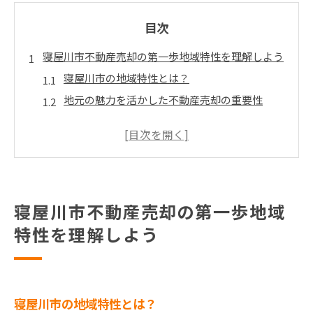
目次
寝屋川市不動産売却の第一歩地域特性を理解しよう
寝屋川市の地域特性とは？
地元の魅力を活かした不動産売却の重要性
地域特性が売却価格に与える影響
生活利便性と寝屋川市の不動産需要
将来の都市計画と不動産市場への影響
地域の歴史と文化が不動産価値に与える影響
寝屋川市不動産売却の第一歩地域
成功に導く寝屋川市不動産売却市場の動向を分析
特性を理解しよう
寝屋川市の不動産市場の現状分析
過去の市場動向と今後の予測
成功事例から学ぶ市場分析のポイント
市場動向が売却戦略に与える影響
寝屋川市の地域特性とは？