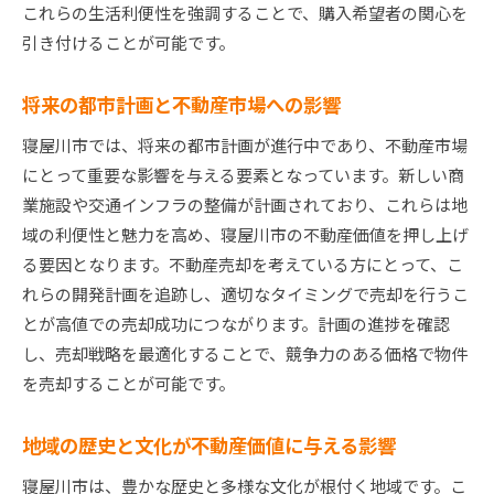
不動産価値を高めるための具体策
これらの生活利便性を強調することで、購入希望者の関心を
プロの視点から見た地域特性の活かし方
引き付けることが可能です。
専門知識を活用した価格設定の技術
将来の都市計画と不動産市場への影響
不動産売却で成功をつかむためのアドバイス
信頼できる専門家との連携方法
寝屋川市では、将来の都市計画が進行中であり、不動産市場
にとって重要な影響を与える要素となっています。新しい商
業施設や交通インフラの整備が計画されており、これらは地
域の利便性と魅力を高め、寝屋川市の不動産価値を押し上げ
る要因となります。不動産売却を考えている方にとって、こ
れらの開発計画を追跡し、適切なタイミングで売却を行うこ
とが高値での売却成功につながります。計画の進捗を確認
し、売却戦略を最適化することで、競争力のある価格で物件
を売却することが可能です。
地域の歴史と文化が不動産価値に与える影響
寝屋川市は、豊かな歴史と多様な文化が根付く地域です。こ