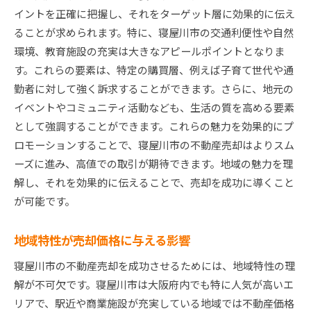
地域のイベントを活用した売却プロモーション
イントを正確に把握し、それをターゲット層に効果的に伝え
ることが求められます。特に、寝屋川市の交通利便性や自然
地元コミュニティとの連携による信頼構築
環境、教育施設の充実は大きなアピールポイントとなりま
地域の魅力を活かす寝屋川不動産売却の具体的アプ
す。これらの要素は、特定の購買層、例えば子育て世代や通
ローチ
勤者に対して強く訴求することができます。さらに、地元の
地域資源を活かした物件の魅力向上法
イベントやコミュニティ活動なども、生活の質を高める要素
周辺環境情報を活用したアプローチ
として強調することができます。これらの魅力を効果的にプ
買い手が求める生活環境の提供
ロモーションすることで、寝屋川市の不動産売却はよりスム
地域特有の文化や歴史を活かした売却
ーズに進み、高値での取引が期待できます。地域の魅力を理
地元情報を提供することで信頼を得る
解し、それを効果的に伝えることで、売却を成功に導くこと
が可能です。
寝屋川市の魅力を最大限に伝える方法
スムーズな寝屋川市不動産売却を実現するための実
地域特性が売却価格に与える影響
践的ステップ
売却準備に必要なステップの洗い出し
寝屋川市の不動産売却を成功させるためには、地域特性の理
解が不可欠です。寝屋川市は大阪府内でも特に人気が高いエ
プロのサポートを受けるタイミング
リアで、駅近や商業施設が充実している地域では不動産価格
売却プロセスを効率化するためのツール