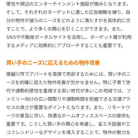
便性や周辺のエンターテインメント施設が強みとなります。
寝屋川市でアパートを売却する際のキーポイントと
そして、それぞれのターゲットに適した広告戦略を練り、自
注意点
分の物件が彼らのニーズをどのように満たすかを具体的に示
法的手続きと必要書類の確認
すことで、より多くの関心を引くことができます。また、
契約内容の注意すべきポイント
SNSや不動産ポータルサイトを活用し、ターゲット層が利用
物件の評価額と市場価格のギャップ
するメディアに効果的にアプローチすることも重要です。
買い手との信頼関係の構築
買い手のニーズに応えるための物件改善
売却後の税務処理の準備
トラブルを未然に防ぐための対策
寝屋川市でアパートを高値で売却するためには、買い手のニ
ーズを的確に捉えた物件改善が欠かせません。特に子育て世
代や通勤利便性を重視する若い世代が多いこの地域では、フ
ァミリー向けの広い間取りや通勤時間を短縮できる交通アク
セスの良さが重要なポイントとなります。また、リモートワ
ークの普及に伴い、快適なホームオフィススペースの提供も
重要です。こうした買い手の関心を考慮し、省エネ設備やエ
コフレンドリーなデザインを導入することで、物件の魅力を