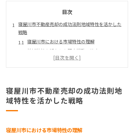
目次
寝屋川市不動産売却の成功法則地域特性を活かした
戦略
寝屋川市における市場特性の理解
地域特性を活かした販売戦略の策定
競合物件との差別化ポイント
ターゲットバイヤーの特定とアプローチ
買い手のニーズに応えるための物件改善
地域コミュニティの理解と交流
寝屋川市不動産売却の成功法則地
寝屋川市不動産市場分析高値売却のための重要ポイ
域特性を活かした戦略
ント
寝屋川市の最新市場動向
価格設定のための市場データ分析
寝屋川市における市場特性の理解
類似物件の販売状況調査