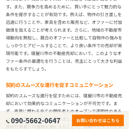
す。また、競争力を高めるために、買い手にとって魅力的な
条件を提示することが有効です。例えば、物件の引き渡しを
迅速に行うことや、家具を含めた販売など、オファーに付加
価値を加えることが考えられます。さらに、地域の不動産市
場動向を熟知し、競合のオファーと比較して自物件の強みを
しっかりとアピールすることで、より良い条件での売却が実
現可能です。寝屋川市の不動産売却において、このようなオ
ファー条件の最適化を行うことは、売主にとって大きな利益
をもたらすでしょう。
契約のスムーズな進行を促すコミュニケーション
契約のスムーズな進行を促すためには、寝屋川市の不動産売
却において効果的なコミュニケーションが不可欠です。ま
ず、売買に関わる全ての関係者とのオープンで透明性のある
090-5662-0647
コミュニケーションを心掛けましょう。特に、買い手や不動
お問い合わせはこちら
産仲介業者との連携を強化することで、誤解やトラブルを未