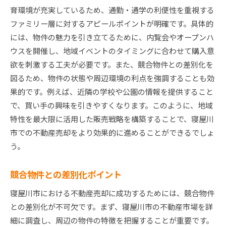
地域の教育機関とその評価の活用
育環境が充実しているため、通勤・通学の利便性を重視する
交通アクセスの良さをアピール
ファミリー層に対するアピールポイントが明確です。具体的
文化的イベントや地域活動の情報提供
には、物件の魅力を引き立てるために、内覧会やオープンハ
自然環境や公園の魅力を最大限に伝える
ウスを開催し、地域イベントのタイミングに合わせて購入意
欲を刺激する工夫が必要です。また、競合物件との差別化を
地域と連携したプロモーション活動
図るため、物件の状態や周辺環境の利点を強調することも効
売却価格を最大化するための寝屋川市不動産市場の
果的です。例えば、近隣の学校や公園の情報を提供すること
活用法
で、買い手の興味を引きやすくなります。このように、地域
市場分析を活かした価格設定のポイント
特性を最大限に活用した販売戦略を構築することで、寝屋川
交渉力を高めるためのデータ活用法
市での不動産売却をより効果的に進めることができるでしょ
見積もり価格の根拠を示す方法
う。
不動産テクノロジーの活用による効果
価格交渉時の心理戦略
競合物件との差別化ポイント
高額売却実現のためのエージェントの活用
寝屋川市における不動産売却に成功するためには、競合物件
寝屋川市で高価格売却を実現するための実践的アド
との差別化が不可欠です。まず、寝屋川市の不動産市場を詳
バイス
細に調査し、周辺の物件の特徴を把握することが重要です。