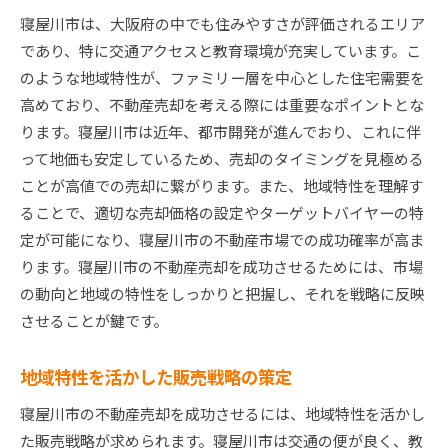
寝屋川市は、大阪府の中でも住みやすさが評価されるエリア
高値売却を実現するための価格戦略
であり、特に交通アクセスと教育環境が充実しています。こ
売却時期の見極めとタイミング
のような地域特性が、ファミリー層を中心とした住宅需要を
地域内の経済動向とその影響
高めており、不動産売却を考える際には重要なポイントとな
アパート売却の準備寝屋川市で効果的なステップと
ります。寝屋川市は近年、都市開発が進んでおり、これに伴
は
って地価も安定しているため、売却のタイミングを見極める
売却前に必要な物件のメンテナンス
ことが高値での売却に繋がります。また、地域特性を理解す
効果的な内装・外装の改善提案
ることで、適切な売却価格の設定やターゲットバイヤーの特
定が可能になり、寝屋川市の不動産市場での成功確率が高ま
売却のための書類準備と手続き
ります。寝屋川市の不動産売却を成功させるためには、市場
オンラインとオフラインでのマーケティング
の動向と地域の特性をしっかりと把握し、それを戦略に反映
プロの不動産エージェントの選び方
させることが鍵です。
住宅展示会やオープンハウスの活用
地域の魅力を引き出す寝屋川市での不動産価値向上
地域特性を活かした販売戦略の策定
術
寝屋川市の不動産売却を成功させるには、地域特性を活かし
寝屋川市の住環境・利便性の紹介
た販売戦略が求められます。寝屋川市は交通の便が良く、教