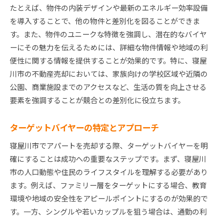
売却プロセスのステップバイステップガイド
たとえば、物件の内装デザインや最新のエネルギー効率設備
を導入することで、他の物件と差別化を図ることができま
バイヤーの購買意欲を引き出すプレゼンテーシ
す。また、物件のユニークな特徴を強調し、潜在的なバイヤ
ョン
ーにその魅力を伝えるためには、詳細な物件情報や地域の利
オファー条件の評価と最適化
便性に関する情報を提供することが効果的です。特に、寝屋
契約のスムーズな進行を促すコミュニケーショ
川市の不動産売却においては、家族向けの学校区域や近隣の
ン
公園、商業施設までのアクセスなど、生活の質を向上させる
売却後のサポート体制の構築
要素を強調することが競合との差別化に役立ちます。
フィードバックを活かした次回への改善
不動産売却を成功に導く寝屋川市の市場動向と戦略
ターゲットバイヤーの特定とアプローチ
地域経済の動向と不動産市場の相関
寝屋川市でアパートを売却する際、ターゲットバイヤーを明
成功事例から学ぶ売却戦略
確にすることは成功への重要なステップです。まず、寝屋川
市場変化に対応するための柔軟なアプローチ
市の人口動態や住民のライフスタイルを理解する必要があり
ます。例えば、ファミリー層をターゲットにする場合、教育
リスク管理と法的対応の準備
環境や地域の安全性をアピールポイントにするのが効果的で
市場の長期的展望とその影響
す。一方、シングルや若いカップルを狙う場合は、通勤の利
不動産売却における持続可能性の考慮