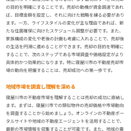
地域イベントの活用による物件価値向上
の目的を明確にすることです。売却の動機が資金調達であれ
市場動向を理解して寝屋川市の売却成功を目指す方
ば、目標金額を設定し、それに向けた戦略を練る必要があり
法
ます。一方、ライフスタイルの変化が主な理由であれば、新
最新の不動産市場トレンドを追跡
たな住居確保に向けたスケジュール調整が必要です。また、
地域の需給バランスを把握
家族構成の変化や老後の計画も考慮に入れることで、売却後
の生活を円滑に進めることができます。売却の目的を明確に
競合物件の動向を分析する
することで、次のステップである市場調査や価格設定がより
経済動向が不動産市場に与える影響
具体的かつ効果的になります。特に寝屋川市の不動産売却市
データ分析による価格設定の最適化
場の動向を把握することは、売却成功への第一歩です。
市場のタイミングを見極める技術
寝屋川市不動産売却のタイミングを見極める秘訣
地域市場を調査し理解を深める
シーズンごとの売却メリットとデメリット
寝屋川市の不動産市場を理解することは売却の成功に直結し
買い手の増減パターンを理解する
ます。まずは、寝屋川市での類似物件の売却価格や市場動向
経済情勢の変化を予測する
を調査することから始めましょう。オンラインの不動産ポー
販売期間を最適化する方法
タルサイトや地域の不動産エージェントを活用することで、
売却を促進するための適切な時期
最新の市場情報を収集することが可能です。また、地域の需