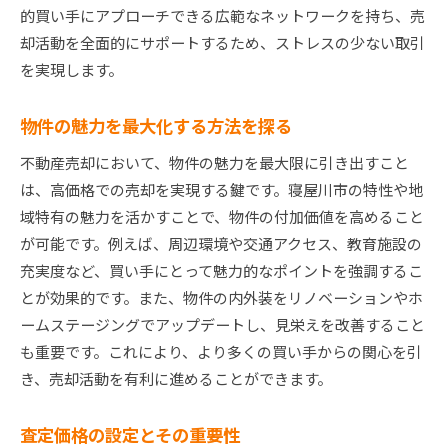
近隣の観光スポットを紹介する
的買い手にアプローチできる広範なネットワークを持ち、売
寝屋川市の特性を活かした不動産売却の成功法
却活動を全面的にサポートするため、ストレスの少ない取引
を実現します。
地元のライフスタイルを理解する
寝屋川市の住宅事情を研究する
物件の魅力を最大化する方法を探る
地域住民の声を反映する
不動産売却において、物件の魅力を最大限に引き出すこと
自然環境を活かした魅力作り
は、高価格での売却を実現する鍵です。寝屋川市の特性や地
寝屋川市の将来的な開発計画を考慮する
域特有の魅力を活かすことで、物件の付加価値を高めること
地域のネットワークを活用する
が可能です。例えば、周辺環境や交通アクセス、教育施設の
寝屋川市不動産売却を成功に導く地域理解の重要性
充実度など、買い手にとって魅力的なポイントを強調するこ
地域理解が売却に与える影響
とが効果的です。また、物件の内外装をリノベーションやホ
文化的背景を考慮したコミュニケーション
ームステージングでアップデートし、見栄えを改善すること
地域密着型の売却アプローチ
も重要です。これにより、より多くの買い手からの関心を引
き、売却活動を有利に進めることができます。
地元の声を聞くことの意義
地域のニーズとトレンドを組み合わせる
査定価格の設定とその重要性
地域の不動産価値を再評価する