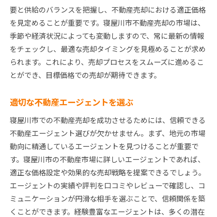
要と供給のバランスを把握し、不動産売却における適正価格
不動産エージェントの助言を活用する
を見定めることが重要です。寝屋川市不動産売却の市場は、
高価格で売却するための寝屋川市特有のステップ
季節や経済状況によっても変動しますので、常に最新の情報
価格交渉力を高めるポイント
をチェックし、最適な売却タイミングを見極めることが求め
プロの写真で物件を魅力的に見せる
られます。これにより、売却プロセスをスムーズに進めるこ
内覧会の成功に向けた準備
とができ、目標価格での売却が期待できます。
物件の改善で付加価値を提供
買い手に訴求するセールスポイント
適切な不動産エージェントを選ぶ
エージェントと連携した価格設定戦略
寝屋川市での不動産売却を成功させるためには、信頼できる
寝屋川市不動産売却で地域の価値を最大化する方法
不動産エージェント選びが欠かせません。まず、地元の市場
地域の文化と歴史を活かす
動向に精通しているエージェントを見つけることが重要で
す。寝屋川市の不動産市場に詳しいエージェントであれば、
地元の教育環境を強調する
適正な価格設定や効果的な売却戦略を提案できるでしょう。
生活利便性を前面に押し出す
エージェントの実績や評判を口コミやレビューで確認し、コ
将来の成長可能性を示唆
ミュニケーションが円滑な相手を選ぶことで、信頼関係を築
地域の安全性と安心感をアピール
くことができます。経験豊富なエージェントは、多くの潜在