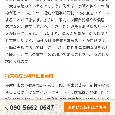
て大きな魅力といえるでしょう。例えば、京阪本線やJRの路
線が通っているため、通勤や通学が便利である点をアピール
することができます。さらに、市内には商業施設や飲食店、
病院などが充実しており、日常生活に必要なあらゆるサービ
スが揃っています。これにより、購入希望者が生活の快適さ
を実感しやすく、物件の付加価値を高めることが可能です。
不動産売却においては、こうした利便性を具体的な例をもと
に提示し、生活の質を高める環境であることを伝えることが
求められます。
将来の成長可能性を示唆
寝屋川市の不動産売却を考える際、将来の成長可能性を提示
することは重要なポイントです。市内では継続的な都市開発
が行われており、新しい商業施設や住宅地の開発が進んでい
090-5662-0647
ます。これにより、地域の需要が増加し、不動産価値が上昇
お問い合わせはこちら
する可能性があります。購入希望者に対しては、このような