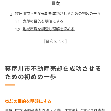
目次
寝屋川市不動産売却を成功させるための初めの一歩
売却の目的を明確にする
地域市場を調査し理解を深める
適切な不動産エージェントを選ぶ
物件の魅力を最大化する方法を探る
査定価格の設定とその重要性
売却プロセスの基本的な流れを学ぶ
寝屋川市不動産売却を成功させる
地域の魅力を引き出す寝屋川市不動産売却の戦略
ための初めの一歩
地元の強みを活かす方法
環境とアクセスの魅力をアピール
買い手のニーズを理解する
地域特化型マーケティングの効果
売却の目的を明確にする
寝屋川市のコミュニティを紹介する
寝屋川市で不動産売却を考える際、まず最初にすべきは売却