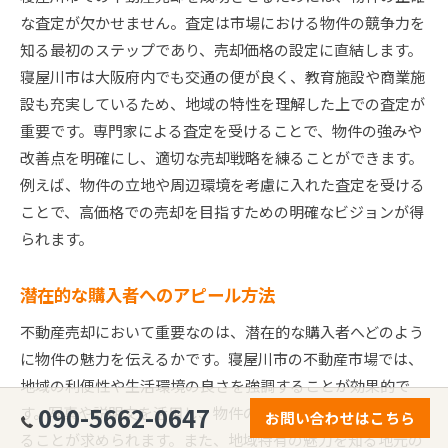
な査定が欠かせません。査定は市場における物件の競争力を
知る最初のステップであり、売却価格の設定に直結します。
寝屋川市は大阪府内でも交通の便が良く、教育施設や商業施
設も充実しているため、地域の特性を理解した上での査定が
重要です。専門家による査定を受けることで、物件の強みや
改善点を明確にし、適切な売却戦略を練ることができます。
例えば、物件の立地や周辺環境を考慮に入れた査定を受ける
ことで、高価格での売却を目指すための明確なビジョンが得
られます。
潜在的な購入者へのアピール方法
不動産売却において重要なのは、潜在的な購入者へどのよう
に物件の魅力を伝えるかです。寝屋川市の不動産市場では、
地域の利便性や生活環境の良さを強調することが効果的で
090-5662-0647
す。写真や説明文を活用し、物件の特徴を明確にアピールす
お問い合わせはこちら
ることが求められます。また、地域特有の魅力を知る地元の