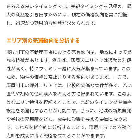
を考える良いタイミングです。売却タイミングを見極め、最
購入者が求める付加価値を提供する方法
大の利益を引き出すためには、現在の価格動向を常に把握
寝屋川市不動産市場の魅力を最大限に引き出す売却
し、迅速かつ効果的な判断が求められます。
術
地域の成長ポテンシャルを示すデータ
エリア別の売買動向を分析する
地元の不動産エージェント活用法
寝屋川市の不動産市場における売買動向は、地域によって異
エコフレンドリーな家づくりの提案
なる特徴があります。例えば、駅周辺エリアでは通勤の利便
ターゲット層を意識した魅力的な提案
性が高く、特にファミリー層に人気が集まっています。この
地元の学校や教育環境をアピール
ため、物件の価格は高止まりする傾向があります。一方で、
交通アクセスの利便性を強調する
寝屋川市の郊外エリアでは、比較的安価な物件が多く、若い
賢く売る！寝屋川市不動産売却で押さえるべき要点
世代や初めて住宅購入を考える方に好まれています。このよ
売却計画の初期段階での重要ポイント
うなエリア特性を理解することで、売却のタイミングや価格
設定を最適化することが可能です。さらに、地域の新規開発
法的手続きと規制をクリアする方法
や学校の充実度なども、需要に影響を与える要因となりま
物件の査定から始める準備の基本
す。これらを総合的に分析することで、寝屋川市での不動産
潜在的な購入者へのアピール方法
売却を成功に導く戦略を立てることができます。