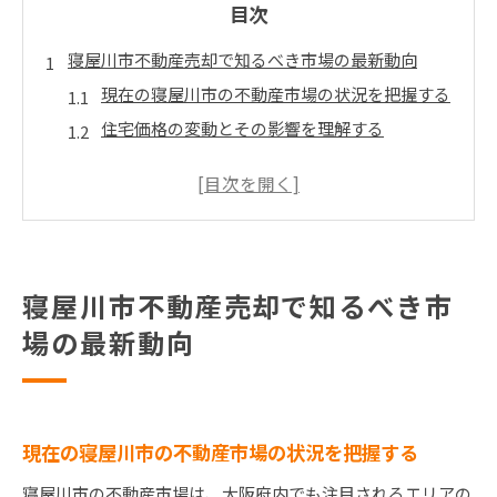
目次
寝屋川市不動産売却で知るべき市場の最新動向
現在の寝屋川市の不動産市場の状況を把握する
住宅価格の変動とその影響を理解する
エリア別の売買動向を分析する
需要と供給のバランスを見極める
寝屋川市の不動産市場で重要な指標とは
将来の市場予測に基づく売却計画の立て方
寝屋川市不動産売却で知るべき市
地域特性を活かした寝屋川市不動産売却の秘訣
場の最新動向
地域の魅力を最大限に活用する方法
寝屋川市の生活環境をアピールする
地域の歴史と文化を不動産売却に活かす
近隣施設の特徴を売却戦略に組み込む
現在の寝屋川市の不動産市場の状況を把握する
地域イベントを活用した売却の促進
寝屋川市の不動産市場は、大阪府内でも注目されるエリアの