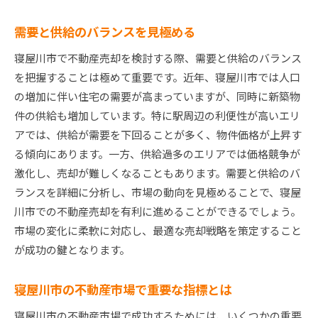
売却後のリロケーション計画を考慮する
市場の変化に柔軟に対応するための備え
需要と供給のバランスを見極める
寝屋川市での不動産売却成功に導くステップバイス
寝屋川市で不動産売却を検討する際、需要と供給のバランス
テップガイド
を把握することは極めて重要です。近年、寝屋川市では人口
初めての売却での基本的な流れを理解する
の増加に伴い住宅の需要が高まっていますが、同時に新築物
売却準備のチェックリストを活用する
件の供給も増加しています。特に駅周辺の利便性が高いエリ
プロフェッショナルとの連携を強化する
アでは、供給が需要を下回ることが多く、物件価格が上昇す
る傾向にあります。一方、供給過多のエリアでは価格競争が
タイムラインを設定し計画的に進める
激化し、売却が難しくなることもあります。需要と供給のバ
コミュニケーションを通じた信頼構築
ランスを詳細に分析し、市場の動向を見極めることで、寝屋
売却後のフォローアップで満足度を高める
川市での不動産売却を有利に進めることができるでしょう。
寝屋川市不動産市場を知り尽くした売却テクニック
市場の変化に柔軟に対応し、最適な売却戦略を策定すること
寝屋川市の不動産投資家に向けた提案
が成功の鍵となります。
地域に特化したマーケティング手法
ゼロから始める初心者のための売却教科書
寝屋川市の不動産市場で重要な指標とは
プロの意見を活かした価格見直し術
寝屋川市の不動産市場で成功するためには、いくつかの重要