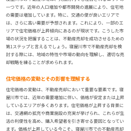
地元住民のニーズに応える提案を考える
一つです。近年の人口増加や都市開発の進展により、住宅地
成功する寝屋川市不動産売却戦略のポイント
の需要は増加しています。特に、交通の便が良いエリアで
効果的なプロモーション方法を検討する
は、さらに高い需要が予想されます。これにより、一部のエ
オンラインプラットフォームを活用した集客
リアで住宅価格が上昇傾向にあるのが現状です。こうした市
場の状況を把握することは、不動産売却を成功させるための
専門家のアドバイスを受けるメリット
第1ステップと言えるでしょう。寝屋川市で不動産売却を検
売却時期の選定がもたらす影響
討する際には、地域の特性や市場の動向を理解し、適切な売
価格設定のコツと交渉術を学ぶ
却戦略を練ることが求められます。
購入者の視点を考慮した物件魅力の強化
寝屋川市での不動産売却で高価格を実現する方法
住宅価格の変動とその影響を理解する
市場価値を最大化するためのリフォームアイデ
住宅価格の変動は、不動産売却において重要な要素です。寝
ア
屋川市では、近年の需要増加に伴い、価格が安定または上昇
競争力を持たせるための物件差別化戦略
しているエリアが多くあります。住宅価格が上昇する背景に
プロの写真撮影で魅力を引き出す
は、交通網の拡充や商業施設の充実が挙げられ、これらが生
広告文におけるキャッチコピーの重要性
活の利便性を高め、購入希望者を引き寄せる要因となってい
過去の成功事例から学ぶ価格設定の秘訣
ます。価格が上昇している今こそ、寝屋川市での不動産売却